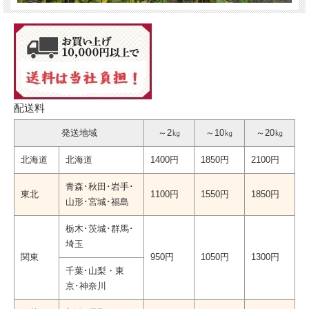
配送料
発送地域
～2㎏
～10㎏
～20㎏
北海道
北海道
1400円
1850円
2100円
青森･秋田･岩手･
東北
1100円
1550円
1850円
山形･宮城･福島
栃木･茨城･群馬･
埼玉
関東
950円
1050円
1300円
千葉･山梨・東
京･神奈川