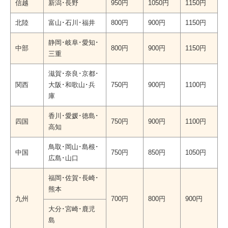
信越
新潟･長野
950円
1050円
1150円
北陸
富山･石川･福井
800円
900円
1150円
静岡･岐阜･愛知･
中部
800円
900円
1150円
三重
滋賀･奈良･京都･
関西
大阪･和歌山･兵
750円
900円
1100円
庫
香川･愛媛･徳島･
四国
750円
900円
1100円
高知
鳥取･岡山･島根･
中国
750円
850円
1050円
広島･山口
福岡･佐賀･長崎･
熊本
九州
700円
800円
900円
大分･宮崎･鹿児
島