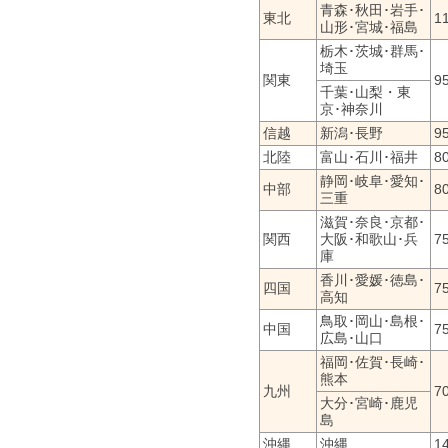
青森･秋田･岩手･
東北
1
山形･宮城･福島
栃木･茨城･群馬･
埼玉
関東
9
千葉･山梨・東
京･神奈川
信越
新潟･長野
9
北陸
富山･石川･福井
8
静岡･岐阜･愛知･
中部
8
三重
滋賀･奈良･京都･
関西
大阪･和歌山･兵
7
庫
香川･愛媛･徳島･
四国
7
高知
鳥取･岡山･島根･
中国
7
広島･山口
福岡･佐賀･長崎･
熊本
九州
7
大分･宮崎･鹿児
島
沖縄
沖縄
1