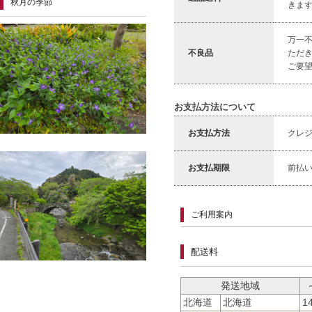
秋月の季節
きま
万一
不良品
ただ
ご要
お支払方法について
お支払方法
クレ
お支払期限
前払
ご利用案内
配送料
発送地域
北海道
北海道
1