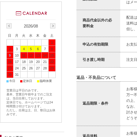
はメ
配送
商品代金以外の必
送料
2026/08
要料金
但し、
日
月
火
水
木
金
土
1
申込の有効期限
お支
2
3
4
5
6
7
8
9
10
11
12
13
14
15
引き渡し時期
注文
16
17
18
19
20
21
22
23
24
25
26
27
28
29
30
31
返品・不良品について
■
■
■
今日
定休日
臨時休業
お客
営業日は平日のみです。
基本、営業日午前中までのご注文
万一
は、当日出荷しております。
の上
定休日でも、ホームページでは24
返品期限・条件
なお
時間受け付けております。
ただし、出荷は土、日、祭日はお休
討さ
みです。
どう
お客
返品送料