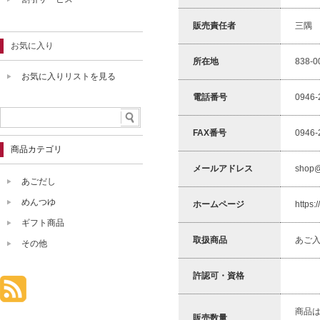
販売責任者
三隅
お気に入り
所在地
838-
お気に入りリストを見る
電話番号
0946-
FAX番号
0946-
商品カテゴリ
メールアドレス
shop@
あごだし
めんつゆ
ホームページ
https:
ギフト商品
取扱商品
あご
その他
許認可・資格
商品
販売数量