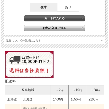
在庫
あり
返品についての詳細はこちら
配送料
発送地域
～2㎏
～10㎏
～20㎏
北海道
北海道
1400円
1850円
2100円
青森･秋田･岩手･