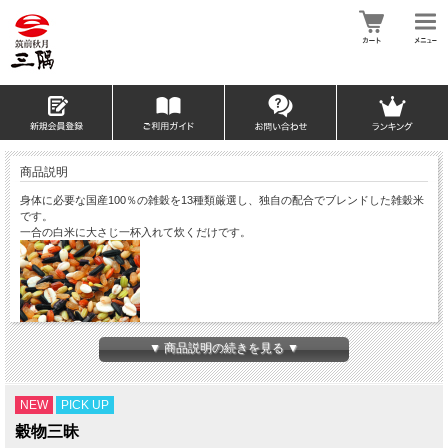
商品説明
身体に必要な国産100％の雑穀を13種類厳選し、独自の配合でブレンドした雑穀米
です。
一合の白米に大さじ一杯入れて炊くだけです。
▼ 商品説明の続きを見る ▼
いろいろな栄養素を一度に摂取できる雑穀米、ヘルシーフードです。
もち麦、押麦、丸麦、赤米、黒米、発芽玄米、みどり米、ハトムギ、ヒエ、モチキ
ビ、アワ、アマランサス、高キビ
配合量で一番多いお米はみどり米です。みどり米は古代米のもち米で、生産量が少
NEW
PICK UP
なく貴重なお米と言われいます。
穀物三昧