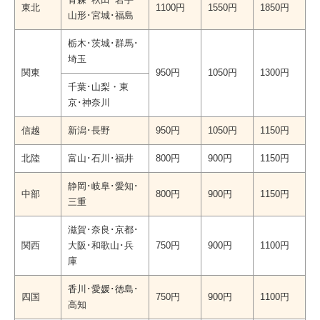
東北
1100円
1550円
1850円
山形･宮城･福島
栃木･茨城･群馬･
埼玉
関東
950円
1050円
1300円
千葉･山梨・東
京･神奈川
信越
新潟･長野
950円
1050円
1150円
北陸
富山･石川･福井
800円
900円
1150円
静岡･岐阜･愛知･
中部
800円
900円
1150円
三重
滋賀･奈良･京都･
関西
大阪･和歌山･兵
750円
900円
1100円
庫
香川･愛媛･徳島･
四国
750円
900円
1100円
高知