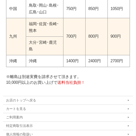
鳥取･岡山･島根･
中国
750円
850円
1050円
広島･山口
福岡･佐賀･長崎･
熊本
九州
700円
800円
900円
大分･宮崎･鹿児
島
沖縄
沖縄
1400円
2400円
2700円
※離島は別途実費を請求させて頂きます。
10,000円以上のお買い上げで
送料当社負担！
お店のトップへ戻る
カートを見る
ご利用案内
特定商取引法表示
個人情報の取扱い