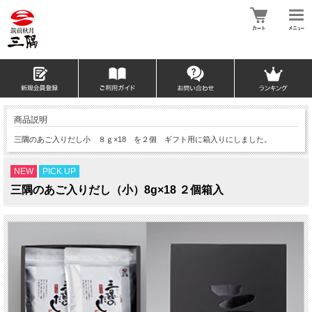
商品説明
三隅のあご入りだし小 ８ｇ×18 を２個 ギフト用に箱入りにしました。
NEW
PICK UP
三隅のあご入りだし（小）8g×18 ２個箱入