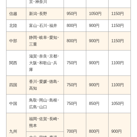
京･神奈川
信越
新潟･長野
950円
1050円
1150円
北陸
富山･石川･福井
800円
900円
1150円
静岡･岐阜･愛知･
中部
800円
900円
1150円
三重
滋賀･奈良･京都･
関西
大阪･和歌山･兵
750円
900円
1100円
庫
香川･愛媛･徳島･
四国
750円
900円
1100円
高知
鳥取･岡山･島根･
中国
750円
850円
1050円
広島･山口
福岡･佐賀･長崎･
熊本
九州
700円
800円
900円