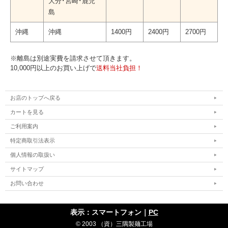
大分･宮崎･鹿児
島
沖縄
沖縄
1400円
2400円
2700円
※離島は別途実費を請求させて頂きます。
10,000円以上のお買い上げで
送料当社負担！
お店のトップへ戻る
カートを見る
ご利用案内
特定商取引法表示
個人情報の取扱い
サイトマップ
お問い合わせ
表示：スマートフォン｜
PC
© 2003 （資）三隅製麺工場