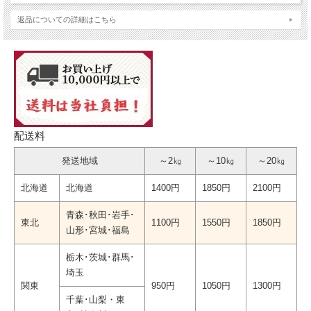
返品についての詳細はこちら
配送料
発送地域
～2㎏
～10㎏
～20㎏
北海道
北海道
1400円
1850円
2100円
青森･秋田･岩手･
東北
1100円
1550円
1850円
山形･宮城･福島
栃木･茨城･群馬･
埼玉
関東
950円
1050円
1300円
千葉･山梨・東